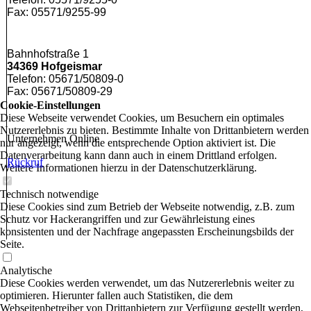
Fax: 05571/9255-99
Bahnhofstraße 1
34369 Hofgeismar
Telefon: 05671/50809-0
Fax: 05671/50809-29
Cookie-Einstellungen
Diese Webseite verwendet Cookies, um Besuchern ein optimales
Nutzererlebnis zu bieten. Bestimmte Inhalte von Drittanbietern werden
Unternehmen Online
nur angezeigt, wenn die entsprechende Option aktiviert ist. Die
Datenverarbeitung kann dann auch in einem Drittland erfolgen.
Rückruf
Weitere Informationen hierzu in der Datenschutzerklärung.
Technisch notwendige
Diese Cookies sind zum Betrieb der Webseite notwendig, z.B. zum
Schutz vor Hackerangriffen und zur Gewährleistung eines
konsistenten und der Nachfrage angepassten Erscheinungsbilds der
Seite.
Analytische
Diese Cookies werden verwendet, um das Nutzererlebnis weiter zu
optimieren. Hierunter fallen auch Statistiken, die dem
Webseitenbetreiber von Drittanbietern zur Verfügung gestellt werden,